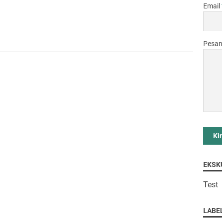
Email
Pesa
EKSK
Test
LABE