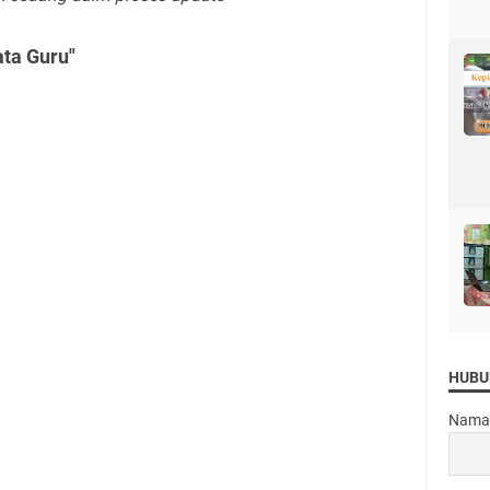
ata Guru"
HUBU
Nama