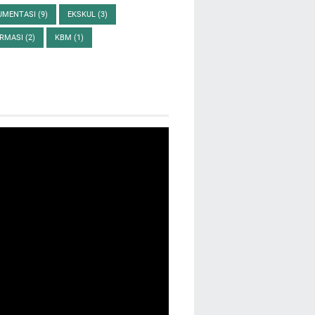
UMENTASI
(9)
EKSKUL
(3)
ORMASI
(2)
KBM
(1)