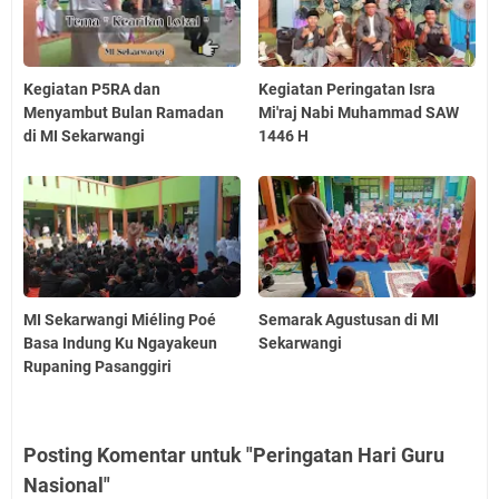
Kegiatan P5RA dan
Kegiatan Peringatan Isra
Menyambut Bulan Ramadan
Mi'raj Nabi Muhammad SAW
di MI Sekarwangi
1446 H
MI Sekarwangi Miéling Poé
Semarak Agustusan di MI
Basa Indung Ku Ngayakeun
Sekarwangi
Rupaning Pasanggiri
Posting Komentar untuk "Peringatan Hari Guru
Nasional"