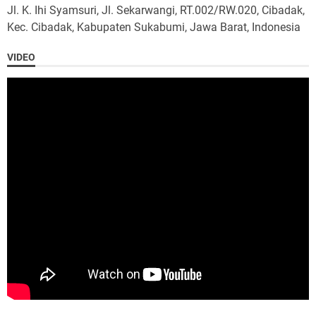
Jl. K. Ihi Syamsuri, Jl. Sekarwangi, RT.002/RW.020, Cibadak,
Kec. Cibadak, Kabupaten Sukabumi, Jawa Barat, Indonesia
VIDEO